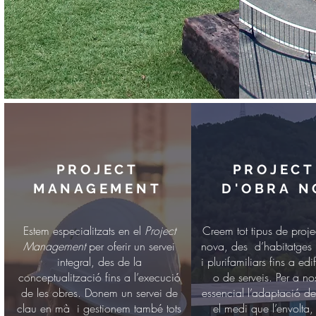
PROJECT
PROJECT
MANAGEMENT
D'OBRA N
Estem especialitzats en el
Project
Creem tot tipus de proje
Management
per oferir un servei
nova, des d’habitatges u
integral, des de la
i plurifamiliars fins a edi
conceptualització fins a l’execució
o de serveis. Per a nos
de les obres. Donem un servei de
essencial l’adaptació de 
clau en mà i gestionem també tots
el medi que l’envolta, 