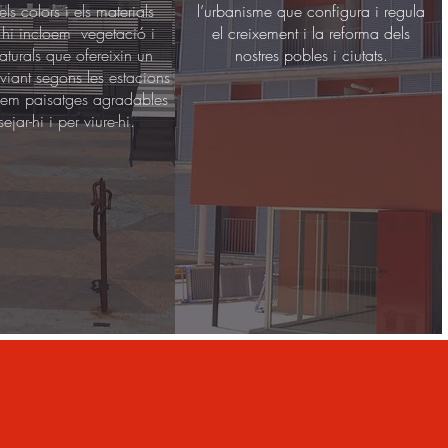
ls colors i els materials
l’urbanisme que configura i regula
i hi incloem vegetació i
el creixement i la reforma dels
aturals que ofereixin un
nostres pobles i ciutats.
viant segons les estacions
eem paisatges agradables
ejar-hi i per viure-hi.