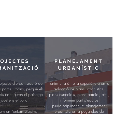
OJECTES
PLANEJAMENT
BANITZACIÓ
URBANÍSTIC
jectes d’urbanització de
Tenim una àmplia experiència en la
 i parcs urbans, perquè els
redacció de plans urbanístics,
ors configuren el paisatge
plans especials, plans parcial, etc.,
 que ens envolta.
i formem part d’equips
pluridisciplinaris. El planejament
rem en l’entorn pròxim,
urbanístic és la peça clau de