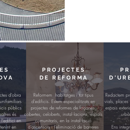
ES
PROJECTES
PR
OVA
DE REFORMA
D'UR
ctes d’obra
Reformem habitatges i tot tipus
Redactem pro
nifamiliars
d’edificis. Estem especialitzats en
vials, places
ficis públics
projectes de reformes de façanes,
espais exteri
altres és
cobertes, celoberts, instal·lacions, espais
urbà
l’edifici en
comunitaris, en la instal·lació
tenint en
d’ascensors i l’eliminació de barreres
Ens integ