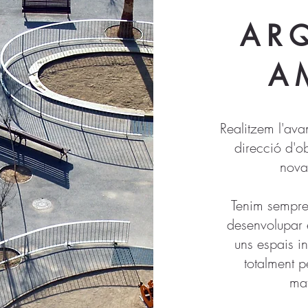
AR
A
Realitzem l'avan
direcció d'o
nova
Tenim sempre 
desenvolupar e
uns espais in
totalment p
mat