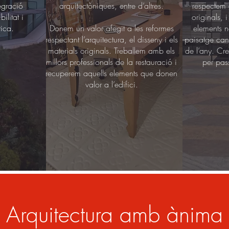
egració
arquitectòniques, entre d’altres.
respectem e
ilitat i
originals, 
tica.
Donem un valor afegit a les reformes
elements n
respectant l’arquitectura, el disseny i els
paisatge can
materials originals. Treballem amb els
de l’any. Cr
millors professionals de la restauració i
per pass
recuperem aquells elements que donen
valor a l’edifici.
Arquitectura amb ànima