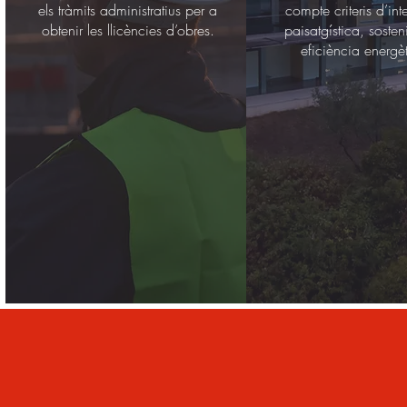
els tràmits administratius per a
compte criteris d’int
obtenir les llicències d’obres.
paisatgística, sostenib
eficiència energè