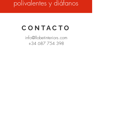
polivalentes y diáfanos
CONTACTO
info@llobetinteriors.com
+34 687 754 398
DIRECCIÓN
Av.Roma 49, principal 1ª
08029 Barcelona