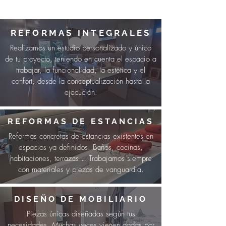
REFORMAS INTEGRALES
Realizamos un estudio personalizado y único
de tu proyecto, teniendo en cuenta el espacio a
trabajar, la funcionalidad, la estética y el
confort, desde la conceptualización hasta la
ejecución.
REFORMAS DE ESTANCIAS
Reformas concretas de estancias existentes en
espacios ya definidos. Baños, cocinas,
habitaciones, terrazas… Trabajamos siempre
con materiales y piezas de vanguardia.
DISEÑO DE MOBILIARIO
Piezas únicas diseñadas según tus
necesidades. Muchas veces vienen dadas por